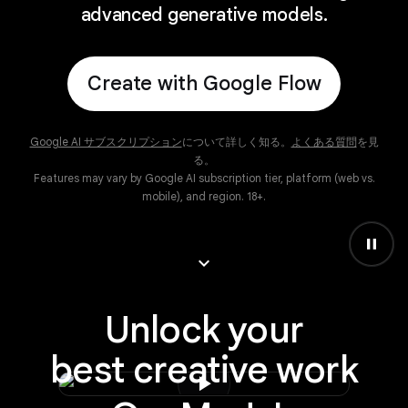
advanced generative models.
Create with Google Flow
Google AI サブスクリプション
について詳しく知る。
よくある質問
を見
る。
Features may vary by Google AI subscription tier, platform (web vs.
mobile), and region. 18+.
pause
keyboard_arrow_down
Unlock your
best creative work
play_arrow