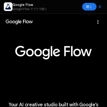
Google Flow
close
開く
Google Flow アプリで開く
more_vert
Your AI creative studio built with Google's